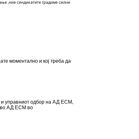
ање ,ние синдикатите градиме силни
ате моментално и кој треба да
 и управниот одбор на АД ЕСМ,
т во АД ЕСМ во