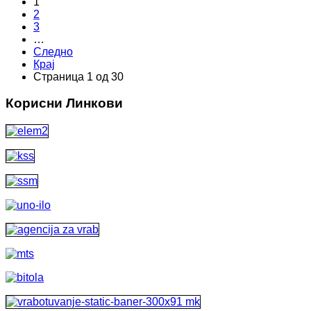
1
2
3
…
Следно
Крај
Страница 1 од 30
Корисни Линкови