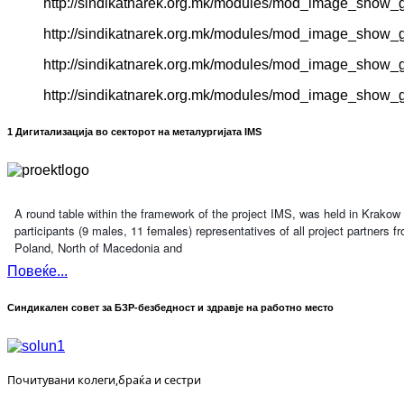
http://sindikatnarek.org.mk/modules/mod_image_show_gk
http://sindikatnarek.org.mk/modules/mod_image_show_gk
http://sindikatnarek.org.mk/modules/mod_image_show_gk
http://sindikatnarek.org.mk/modules/mod_image_show_g
1 Дигитализација во секторот на металургијата IMS
A round table within the framework of the project IMS, was held in Krako
participants (9 males, 11 females) representatives of all project partners 
Poland, North of Macedonia and
Повеќе...
Синдикален совет за БЗР-безбедност и здравје на работно место
Почитувани колеги,браќа и сестри