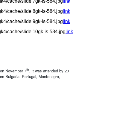
4/cache/slide.7gk-is-584.jpg
link
4/cache/slide.8gk-is-584.jpg
link
4/cache/slide.9gk-is-584.jpg
link
k4/cache/slide.10gk-is-584.jpg
link
th
w on November 7
. It was attended by 20
from Bulgaria, Portugal, Montenegro,