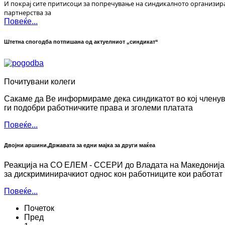
И покрај сите притисоци за попречување на синдикалното организир
партнерства за
Повеќе...
Штетна спогодба потпишана од актуелниот „синдикат“
Почитувани колеги
Сакаме да Ве информираме дека синдикатот во кој членув
ги подобри работничките права и зголеми платата
Повеќе...
Двојни аршини,Државата за едни мајка за други маќеа
Реакција на СО ЕЛЕМ - ССЕРИ до Владата на Македонија
за дискриминирачкиот однос кон работниците кои работа
Повеќе...
Почеток
Пред