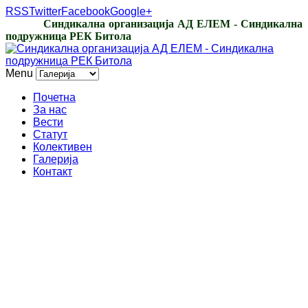
RSS
Twitter
Facebook
Google+
Синдикална организација АД ЕЛЕМ - Синдикална
подружница РЕК Битола
Menu
Почетна
За нас
Вести
Статут
Колективен
Галерија
Контакт