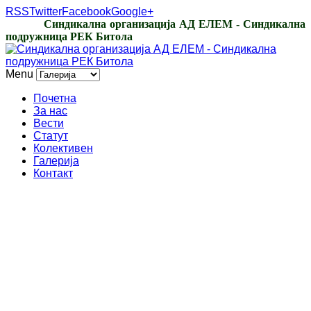
RSS
Twitter
Facebook
Google+
Синдикална организација АД ЕЛЕМ - Синдикална
подружница РЕК Битола
Menu
Почетна
За нас
Вести
Статут
Колективен
Галерија
Контакт