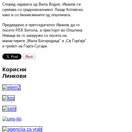
Според најавата од Вила Водно, Иванов се
среќава со градоначалникот Лазар Котевски,
како и со бизнисмените од општината.
Предвидено е претседателот Иванов да го
посети РЕК Битола, а престојот во Општина
Новаци ќе го заокружи со посета на
манастирите „Мала Богородица" и „Св.Ѓорѓија"
и гробот на Ѓорѓи Сугаре.
Корисни
Линкови