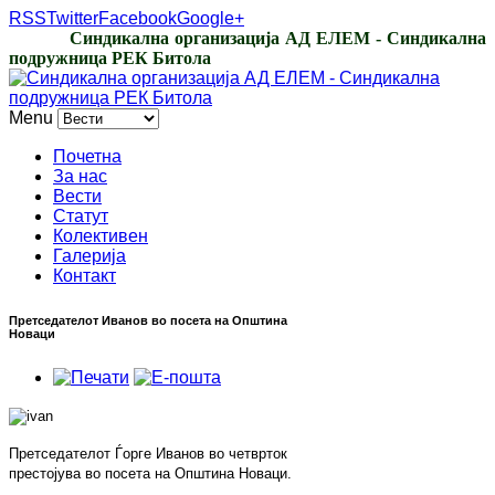
RSS
Twitter
Facebook
Google+
Синдикална организација АД ЕЛЕМ - Синдикална
подружница РЕК Битола
Menu
Почетна
За нас
Вести
Статут
Колективен
Галерија
Контакт
Претседателот Иванов во посета на Општина
Новаци
Претседателот Ѓорге Иванов во четврток
престојува во посета на Општина Новаци.