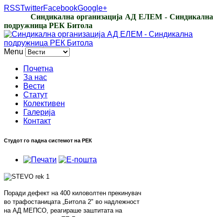
RSS
Twitter
Facebook
Google+
Синдикална организација АД ЕЛЕМ - Синдикална
подружница РЕК Битола
Menu
Почетна
За нас
Вести
Статут
Колективен
Галерија
Контакт
Студот го падна системот на РЕК
Поради дефект на 400 киловолтен прекинувач
во трафостаницата „Битола 2" во надлежност
на АД МЕПСО, реагираше заштитата на