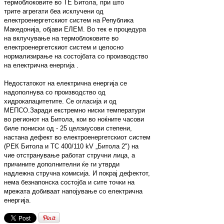
термоблоковите во ТЕ Битола, при што
трите агрегати беа исклучени од
електроенергетскиот систем на Република
Македонија, објави ЕЛЕМ. Во тек е процедура
на вклучување на термоблоковите во
електроенергетскиот систем и целосно
нормализирање на состојбата со производство
на електрична енергија .
Недостатокот на електрична енергија се
надополнува со производство од
хидрокапацитетите. Се огласија и од
МЕПСО.Заради екстремно ниски температури
во регионот на Битола, кои во ноќните часови
биле пониски од - 25 целзиусови степени,
настана дефект во електроенергетскиот систем
(РЕК Битола и ТС 400/110 kV „Битола 2") на
чие отстранување работат стручни лица, а
причините дополнителни ќе ги утврди
надлежна стручна комисија. И покрај дефектот,
нема безнапонска состојба и сите точки на
мрежата добиваат напојување со електрична
енергија.